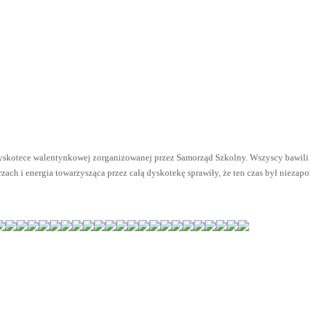
a dyskotece walentynkowej zorganizowanej przez Samorząd Szkolny. Wszyscy bawili
ach i energia towarzysząca przez całą dyskotekę sprawiły, że ten czas był niezap