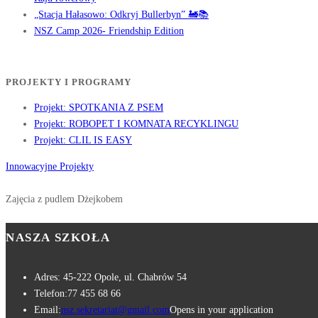
„Stacja Hałasowo: Odkryj Bullerbyn” 🚂📚
NSZ Camp 2026- Friendship Edition
PROJEKTY I PROGRAMY
Projekt: SPOTKANIA Z PSEM
Projekt: ROBOPET I KOMNATA RECYKLINGU
Projekt: CLIL IS EASY
Innowacyjne Projekty
Zajęcia z pudlem Dżejkobem
NASZA SZKOŁA
Adres:
45-222 Opole, ul. Chabrów 54
Telefon:
77 455 68 66
Email:
nsz.sekretariat@gmail.com
Opens in your application