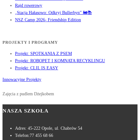
Rajd rowerowy
„Stacja Hałasowo: Odkryj Bullerbyn” 🚂📚
NSZ Camp 2026- Friendship Edition
PROJEKTY I PROGRAMY
Projekt: SPOTKANIA Z PSEM
Projekt: ROBOPET I KOMNATA RECYKLINGU
Projekt: CLIL IS EASY
Innowacyjne Projekty
Zajęcia z pudlem Dżejkobem
NASZA SZKOŁA
Adres:
45-222 Opole, ul. Chabrów 54
Telefon:
77 455 68 66