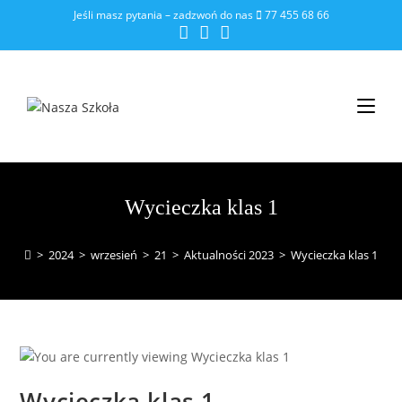
Jeśli masz pytania – zadzwoń do nas
77 455 68 66
Wycieczka klas 1
>
2024
>
wrzesień
>
21
>
Aktualności 2023
>
Wycieczka klas 1
Wycieczka klas 1